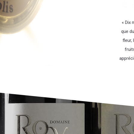
« Dix 
que du
fleur
fruit
appréci