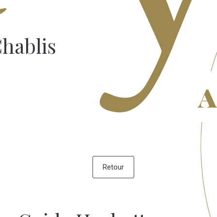
hablis
a
Retour