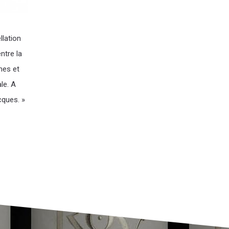
llation
ntre la
mes et
ale. A
cques. »