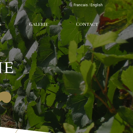
Francais
/
English
s
Galerie
Contact