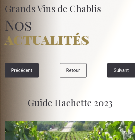
Grands Vins de Chablis
Nos
actualités
Précédent
Retour
Suivant
Guide Hachette 2023