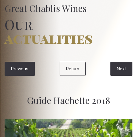
Great Chablis Wines
Our
actualities
Previous
Return
Next
Guide Hachette 2018