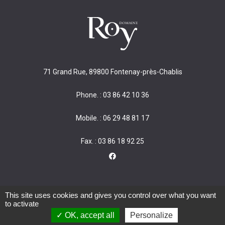
71 Grand Rue, 89800 Fontenay-près-Chablis
Phone. : 03 86 42 10 36
Mobile. : 06 29 48 81 17
Fax. : 03 86 18 92 25
This site uses cookies and gives you control over what you want
to activate
Alcohol abuse is dangerous for your health. Consume in moderation.
OK, accept all
Personalize
|
|
Legal notice
Cookies
Made by Trade&Art